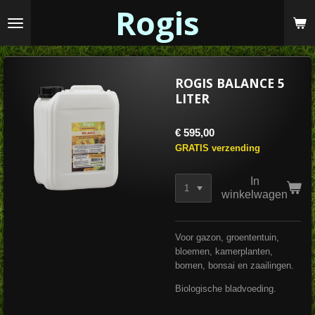
Rogis
Ga
direct
naar
de
hoofdinhoud
ROGIS BALANCE 5
LITER
€ 595,00
GRATIS verzending
In
winkelwagen
Voor gazon, groententuin,
bloemen, kamerplanten,
bomen, bonsai en zaailingen.
Biologische bladvoeding.