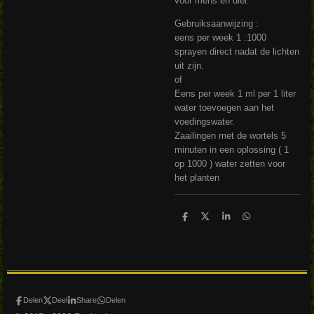
voor mens en dier.
Gebruiksaanwijzing :
eens per week 1 :1000
sprayen direct nadat de lichten
uit zijn.
of
Eens per week 1 ml per 1 liter
water toevoegen aan het
voedingswater.
Zaailingen met de wortels 5
minuten in een oplossing ( 1
op 1000 ) water zetten voor
het planten
D
D
S
D
e
e
h
e
l
e
a
l
e
l
r
e
n
e
n
Delen
Deel
Share
Delen